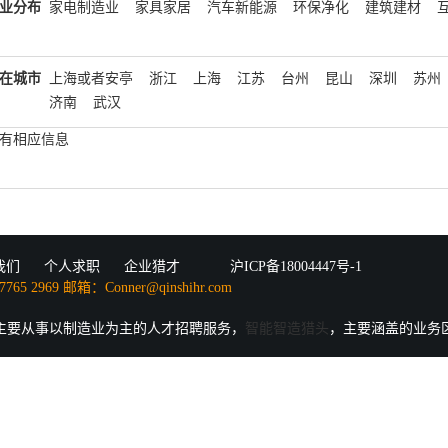
业分布
家电制造业
家具家居
汽车新能源
环保净化
建筑建材
在城市
上海或者安亭
浙江
上海
江苏
台州
昆山
深圳
苏州
济南
武汉
有相应信息
我们
个人求职
企业猎才
沪ICP备18004447号-1
5 2969 邮箱：Conner@qinshihr.com
主要从事以制造业为主的人才招聘服务，
智能智造猎头
，主要涵盖的业务