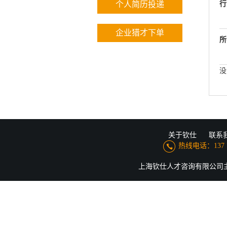
个人简历投递
行
企业猎才下单
所
没
关于钦仕
联系
热线电话：137 776
上海钦仕人才咨询有限公司