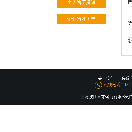
个人简历投递
行
企业猎才下单
所
没
关于钦仕
联系
热线电话：137 776
上海钦仕人才咨询有限公司