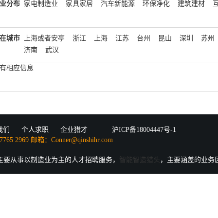
业分布
家电制造业
家具家居
汽车新能源
环保净化
建筑建材
在城市
上海或者安亭
浙江
上海
江苏
台州
昆山
深圳
苏州
济南
武汉
有相应信息
我们
个人求职
企业猎才
沪ICP备18004447号-1
5 2969 邮箱：Conner@qinshihr.com
主要从事以制造业为主的人才招聘服务，
智能智造猎头
，主要涵盖的业务