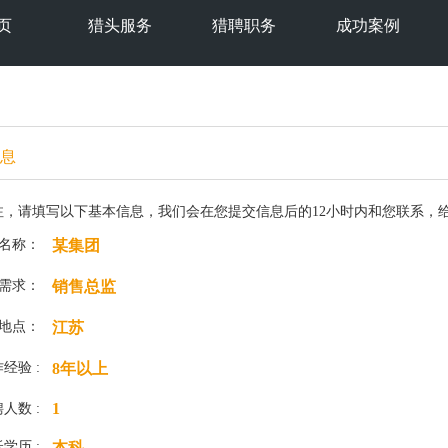
页
猎头服务
猎聘职务
成功案例
息
注，请填写以下基本信息，我们会在您提交信息后的12小时内和您联系，
名称：
某集团
需求：
销售总监
地点：
江苏
经验 :
8年以上
1
人数 :
学历 :
本科