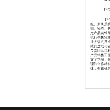
职位
职
组、新风系
部、物流、
定产品营销
执行销售策
业务谈判及
绩的达成与
负责团队目标
产品销售工
文字功底，
理和合作精
捷，有较强